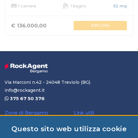
1 camera
1 bagno
52 mq
€ 136.000,00
ESPLORA
Via Marconi n.42 - 24048 Treviolo (BG)
info@rockagent.it
375 67 50 376
Zone di Bergamo
Link utili
Treviolo
Compra-vendita
Questo sito web utilizza cookie
Lallio
Contatti&Info