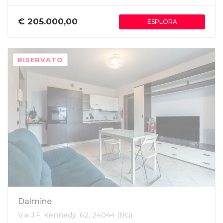
€ 205.000,00
ESPLORA
RISERVATO
Dalmine
Via J.F. Kennedy, 62, 24044 (BG)