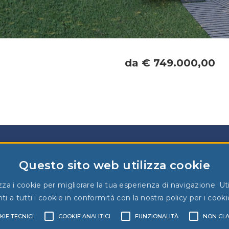
da € 749.000,00
Questo sito web utilizza cookie
Zone di Bergamo
Link utili
S
A
za i cookie per migliorare la tua esperienza di navigazione. Uti
Treviolo
Compra-vendita
 a tutti i cookie in conformità con la nostra policy per i cooki
Lallio
Contatti&Info
Dalmine
KIE TECNICI
COOKIE ANALITICI
FUNZIONALITÀ
NON CLA