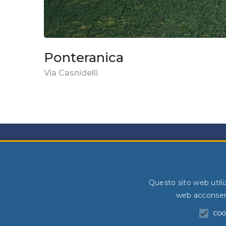
Ponteranica
Via Casnidelli
Questo sito web utiliz
Via Marconi n.42 - 24048 Treviolo (BG)
web acconsenti
info@rockagent.it
375 67 50 376
COO