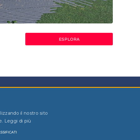
ESPLORA
eguici sui social
bbiamo preparato tante
informazioni utili per te
lizzando il nostro sito
e.
Leggi di più
SSIFICATI