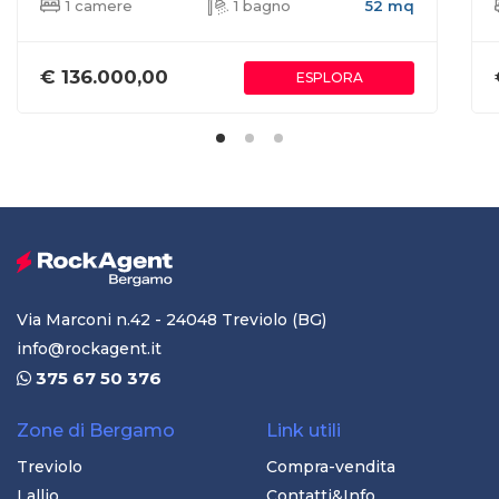
1 camere
1 bagno
52 mq
€ 136.000,00
ESPLORA
Via Marconi n.42 - 24048 Treviolo (BG)
info@rockagent.it
375 67 50 376
Zone di Bergamo
Link utili
Treviolo
Compra-vendita
Lallio
Contatti&Info