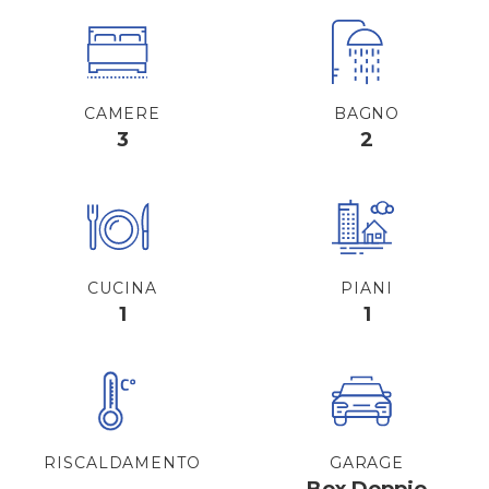
CAMERE
BAGNO
3
2
CUCINA
PIANI
1
1
RISCALDAMENTO
GARAGE
Box Doppio